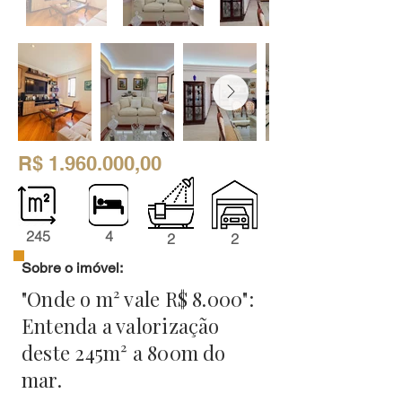
R$
1.960.000
,00
245
4
2
2
Sobre o imóvel:
"Onde o m² vale R$ 8.000":
Entenda a valorização
deste 245m² a 800m do
mar.