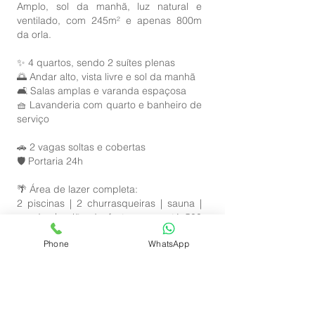
Amplo, sol da manhã, luz natural e
ventilado, com 245m² e apenas 800m
da orla.
✨ 4 quartos, sendo 2 suítes plenas
🌅 Andar alto, vista livre e sol da manhã
🛋 Salas amplas e varanda espaçosa
🧺 Lavanderia com quarto e banheiro de
serviço
🚗 2 vagas soltas e cobertas
🛡 Portaria 24h
🌴 Área de lazer completa:
2 piscinas | 2 churrasqueiras | sauna |
quadra | salão de festas para até 500
pessoas | academia | salão de jogos +
Phone
WhatsApp
play em atualização
💰 Valor do m²: R$ 8.000
🏡 Total: R$
1.960.000
Fale conosco agora:
(27) 98155-0080