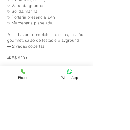
✨ Varanda gourmet
✨ Sol da manhã
✨ Portaria presencial 24h
✨ Marcenaria planejada
💧 Lazer completo: piscina, salão
gourmet, salão de festas e playground.
🚗 2 vagas cobertas
💰 R$ 920 mil
📲 Agende sua visita e venha conhecer
seu novo lar!
Phone
WhatsApp
Cod: 3191025B
Fale conosco agora:
(27) 98155-0080
Adriana Orletti Negócios Imobiliários.
Encontrando lugares para pessoas construírem seus lares!