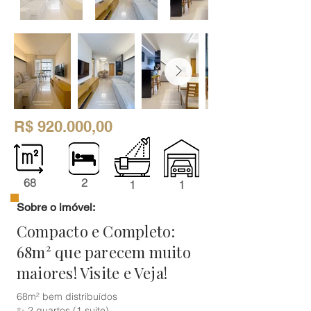
R$ 920.000,00
68
2
1
1
Sobre o imóvel:
Compacto e Completo:
68m² que parecem muito
maiores! Visite e Veja!
68m² bem distribuídos
✨ 2 quartos (1 suíte)