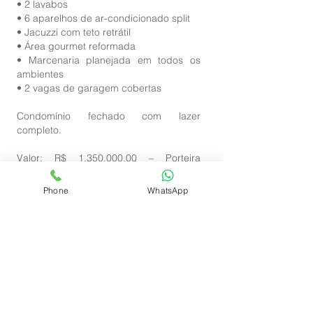
• 2 lavabos
• 6 aparelhos de ar-condicionado split
• Jacuzzi com teto retrátil
• Área gourmet reformada
• Marcenaria planejada em todos os
ambientes
• 2 vagas de garagem cobertas
Condomínio fechado com lazer
completo.
Valor: R$
1.350.000
,00 – Porteira
fechada (tudo incluso no imóvel)
(código:A270625)
Phone
WhatsApp
Fotos: RI
Fale conosco agora:
(27) 98155-0080
Adriana Orletti Negócios Imobiliários.
Encontrando lugares para pessoas construírem seus lares!