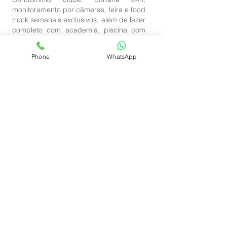
monitoramento por câmeras, feira e food
truck semanais exclusivos, além de lazer
completo com academia, piscina com
raia, quadras, campo society, salões de
festas, churrasqueiras, playground,
Phone
WhatsApp
parque pet e muito mais.
Essa é a maior casa do condomínio,
com melhor planta, por apenas
R$1.890.000,00.
Agende agora sua visita!
CÓDIGO:118092025A
Fale conosco agora:
(27) 98155-0080
Adriana Orletti Negócios Imobiliários.
Encontrando lugares para pessoas construírem seus lares!
Gostou?!
Fale Conosco