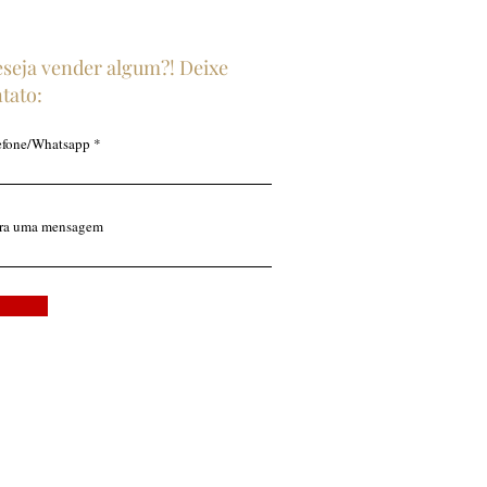
eseja vender algum?! Deixe
tato:
efone/Whatsapp
ira uma mensagem