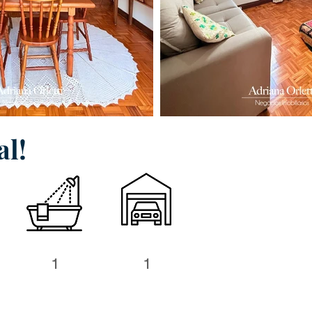
al!
1
1