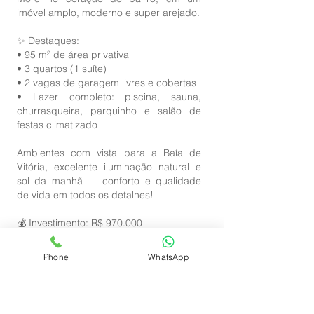
imóvel amplo, moderno e super arejado.
✨ Destaques:
• 95 m² de área privativa
• 3 quartos (1 suíte)
• 2 vagas de garagem livres e cobertas
• Lazer completo: piscina, sauna,
churrasqueira, parquinho e salão de
festas climatizado
Ambientes com vista para a Baía de
Vitória, excelente iluminação natural e
sol da manhã — conforto e qualidade
de vida em todos os detalhes!
💰 Investimento: R$ 970.000
💡 Condomínio: R$ 800,00
Phone
WhatsApp
Uma oportunidade imperdível em Bento
Ferreira!
Quer agendar uma visita?
CÓDIGO:1121125A